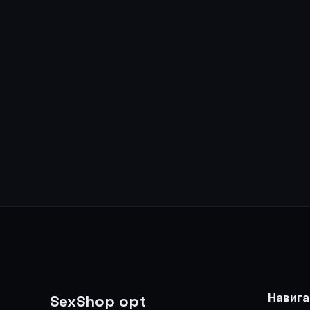
🔒
Цена доступна после входа
🔒
Це
Навига
SexShop opt