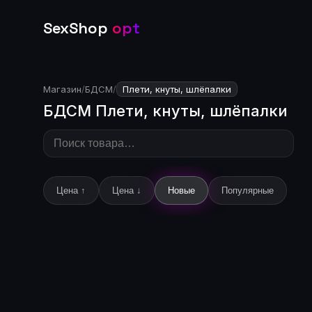
SexShop
opt
Магазин
/
БДСМ
/
Плети, кнуты, шлёпалки
БДСМ Плети, кнуты, шлёпалки
Цена ↑
Цена ↓
Новые
Популярные
🔒
Цена доступна после входа
🔒
Це