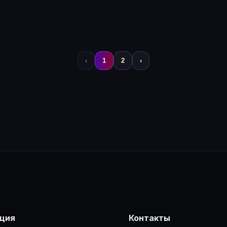
на доступна после входа
🔒
Цена доступна после в
‹
1
2
›
ция
Контакты