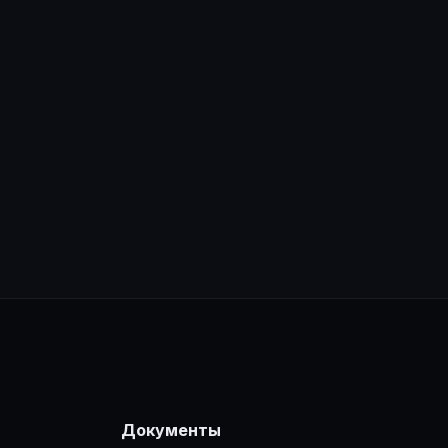
хода
🔒
Цена доступна после входа
Документы