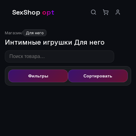
SexShop
opt
Магазин
/
Для него
Интимные игрушки Для него
Фильтры
Сортировать
🔒
Цена доступна после
🔒
Цена доступна после