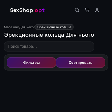
SexShop
opt
Магазин
/
Для него
/
Эрекционные кольца
Эрекционные кольца Для нього
Фильтры
Сортировать
🔒
Цена доступна после
🔒
Цена доступна после