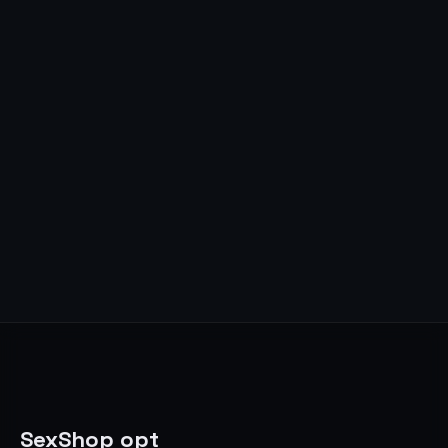
🔒
Цена доступна после
🔒
Цена доступна после
входа
входа
SexShop opt