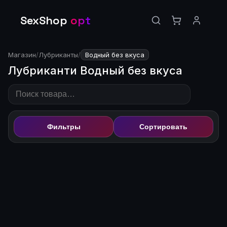
SexShop
opt
Магазин
/
Лубриканты
/
Водный без вкуса
Лубриканти Водный без вкуса
Фильтры
Сортировать
🔒
Цена доступна после
🔒
Цена доступна после
входа
входа