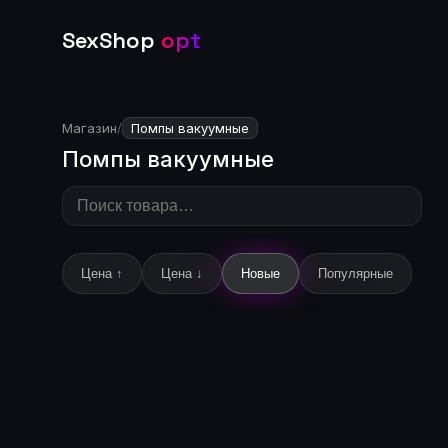
SexShop
opt
Магазин
/
Помпы вакуумные
Помпы вакуумные
Цена ↑
Цена ↓
Новые
Популярные
🔒
Цена доступна после входа
🔒
Це