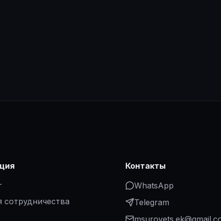
ция
Контакты
г
WhatsApp
я сотрудничества
Telegram
msurovets.ek@gmail.c