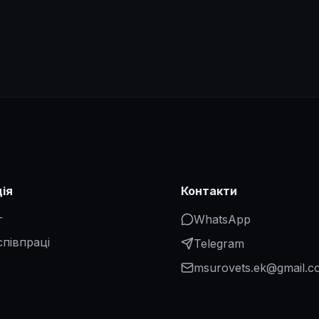
ція
Контакти
г
WhatsApp
співпраці
Telegram
msurovets.ek@gmail.c