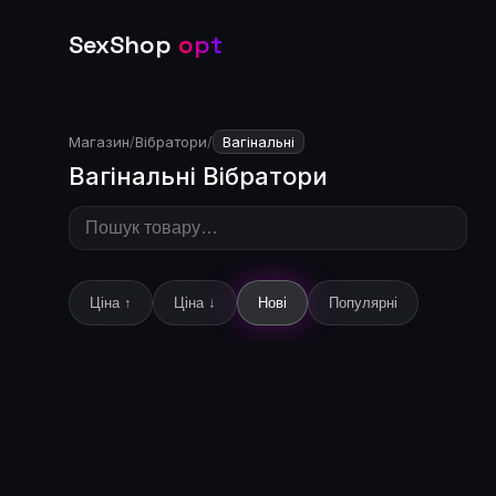
SexShop
opt
Магазин
/
Вібратори
/
Вагінальні
Вагінальні Вібратори
Ціна ↑
Ціна ↓
Нові
Популярні
🔒
Увійдіть щоб побачити ціну
🔒
У