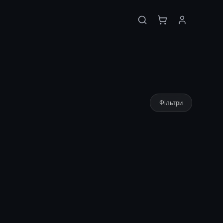
Фільтри
ціну
🔒
Увійдіть щоб побачити ціну