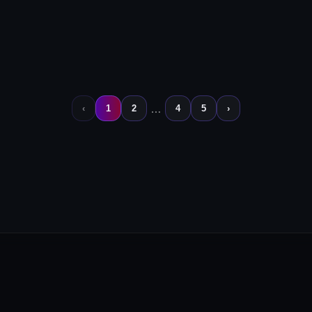
війдіть щоб побачити ціну
🔒
Увійдіть щоб побачити 
…
‹
1
2
4
5
›